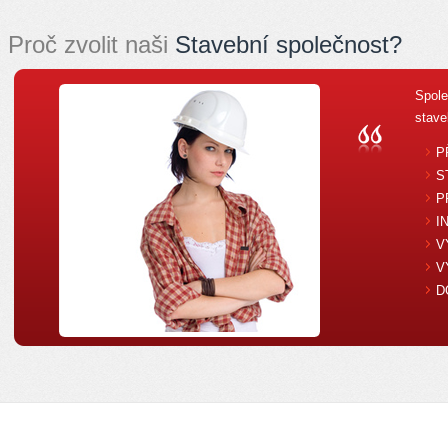
Proč zvolit naši
Stavební společnost?
Spole
stave
P
S
P
I
V
V
D