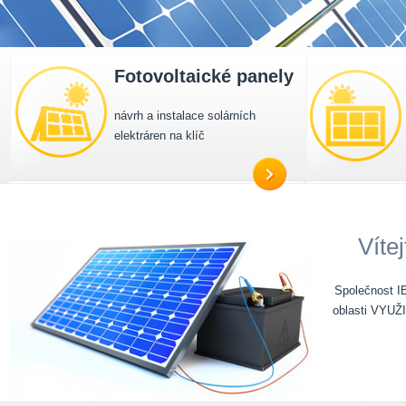
Fotovoltaické panely
návrh a instalace solárních
elektráren na klíč
Vítej
Společnost I
oblasti VY