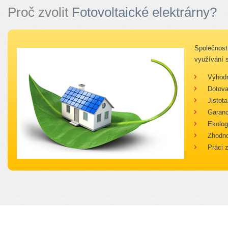
Proč zvolit
Fotovoltaické elektrárny?
Společnost 
využívání s
Výhodná
Dotovan
Jistota 
Garance 
Ekologic
Zhodnoce
Práci za